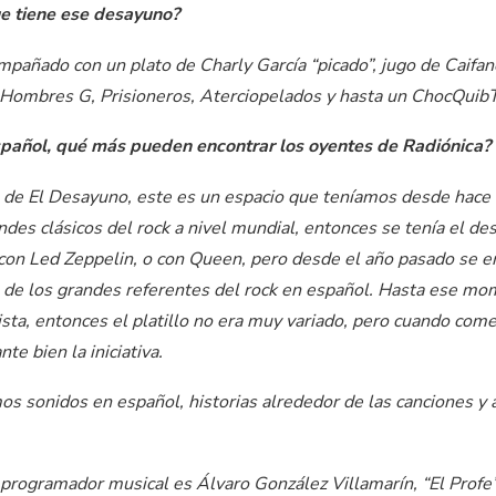
ue tiene ese desayuno?
ompañado con un plato de Charly García “picado”, jugo de Caif
 Hombres G, Prisioneros, Aterciopelados y hasta un ChocQuib
añol, qué más pueden encontrar los oyentes de Radiónica?
de El Desayuno, este es un espacio que teníamos desde hace r
ndes clásicos del rock a nivel mundial, entonces se tenía el d
con Led Zeppelin, o con Queen, pero desde el año pasado se 
o de los grandes referentes del rock en español. Hasta ese m
tista, entonces el platillo no era muy variado, pero cuando co
te bien la iniciativa.
s sonidos en español, historias alrededor de las canciones y 
programador musical es Álvaro González Villamarín, “El Profe