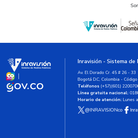
Som
Inravisión - Sistema de
Av. El Dorado Cr. 45 # 26 - 33
Bogotá D.C, Colombia - Código
Teléfonos
(+57)(601) 220070
Línea gratuita nacional:
018
Horario de atención:
Lunes a 
@INRAVISIONco
Inr