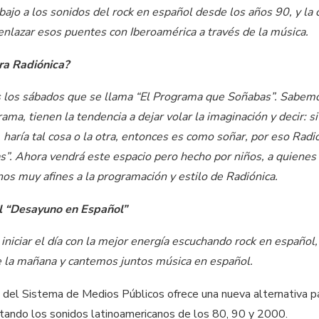
ajo a los sonidos del rock en español desde los años 90, y la 
enlazar esos puentes con Iberoamérica a través de la música.
ra Radiónica?
los sábados que se llama “El Programa que Soñabas”. Sabemo
ma, tienen la tendencia a dejar volar la imaginación y decir: s
, haría tal cosa o la otra, entonces es como soñar, por eso Rad
. Ahora vendrá este espacio pero hecho por niños, a quienes ta
nos muy afines a la programación y estilo de Radiónica.
el “Desayuno en Español”
a iniciar el día con la mejor energía escuchando rock en españo
de la mañana y cantemos juntos música en español.
 del Sistema de Medios Públicos ofrece una nueva alternativa p
altando los sonidos latinoamericanos de los 80, 90 y 2000.