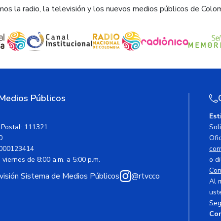
os la radio, la televisión y los nuevos medios públicos de Colo
 Medios Públicos
Est
 Postal: 111321
Sol
0
Ofic
000123414
cor
viernes de 8:00 a.m. a 5:00 p.m.
o di
Con
avisión Sistema de Medios Públicos
@rtvcco
Al 
ust
Seg
Cor