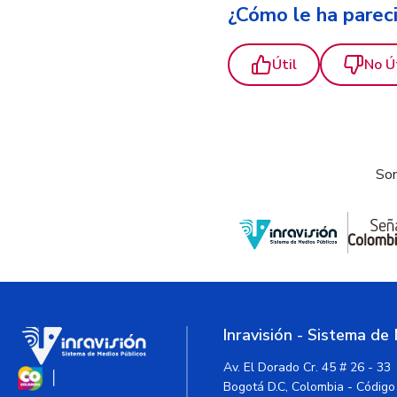
¿Cómo le ha parec
Útil
No Ú
Som
Inravisión - Sistema de
Av. El Dorado Cr. 45 # 26 - 33
Bogotá D.C, Colombia - Código