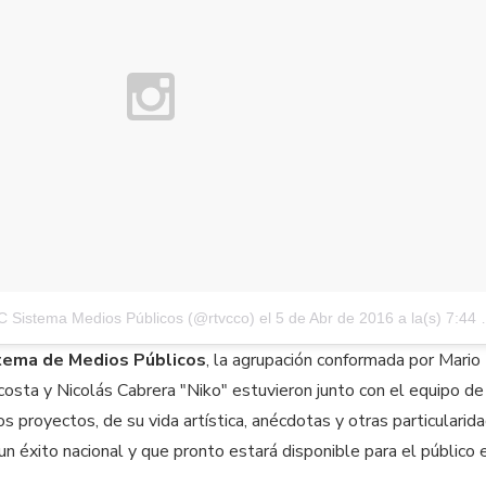
C Sistema Medios Públicos (@rtvcco)
el
5 de Abr de 2016 a la(s) 7:44 PDT
tema de Medios Públicos
, la agrupación conformada por Mario
osta y Nicolás Cabrera "Niko" estuvieron junto con el equipo d
s proyectos, de su vida artística, anécdotas y otras particularid
 éxito nacional y que pronto estará disponible para el público 