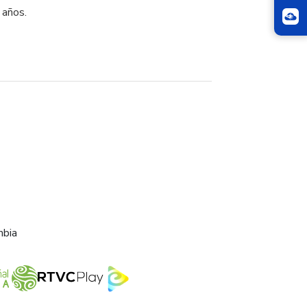
años.
mbia