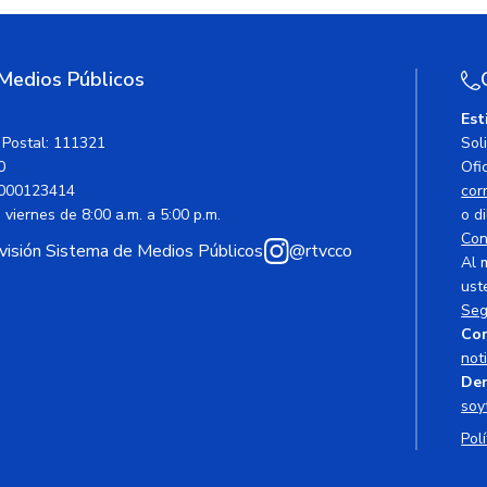
 Medios Públicos
Est
 Postal: 111321
Sol
0
Ofic
000123414
cor
viernes de 8:00 a.m. a 5:00 p.m.
o di
Con
avisión Sistema de Medios Públicos
@rtvcco
Al 
ust
Seg
Cor
not
Den
soy
Polí