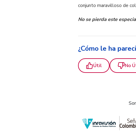
conjunto maravilloso de co
No se pierda este especial
¿Cómo le ha parec
Útil
No Ú
Som