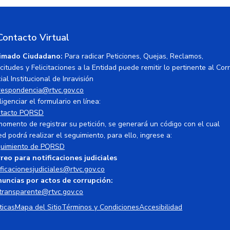
Contacto Virtual
imado Ciudadano:
Para radicar Peticiones, Quejas, Reclamos,
icitudes y Felicitaciones a la Entidad puede remitir lo pertinente al Cor
ial Institucional de Inravisión
respondencia@rtvc.gov.co
ligenciar el formulario en línea:
tacto PQRSD
momento de registrar su petición, se generará un código con el cual
ed podrá realizar el seguimiento, para ello, ingrese a:
uimiento de PQRSD
reo para notificaciones judiciales
ificacionesjudiciales@rtvc.gov.co
uncias por actos de corrupción:
transparente@rtvc.gov.co
ticas
Mapa del Sitio
Términos y Condiciones
Accesibilidad