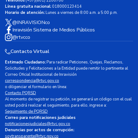
Teléfonos
(+57)(601) 2200700
Línea gratuita nacional:
018000123414
Horario de atención:
Lunes a viernes de 8:00 a.m. a 5:00 p.m.
@INRAVISIONco
Inravisión Sistema de Medios Públicos
@rtvcco
Contacto Virtual
Estimado Ciudadano:
Para radicar Peticiones, Quejas, Reclamos,
Solicitudes y Felicitaciones a la Entidad puede remitir lo pertinente al
Correo Oficial Institucional de Inravisión
correspondencia@rtvc.gov.co
o diligenciar el formulario en línea:
Contacto PQRSD
Al momento de registrar su petición, se generará un código con el cual
usted podrá realizar el seguimiento, para ello, ingrese a:
Seguimiento de PQRSD
Correo para notificaciones judiciales
notificacionesjudiciales@rtvc.gov.co
Denuncias por actos de corrupción:
soytransparente@rtvc.gov.co