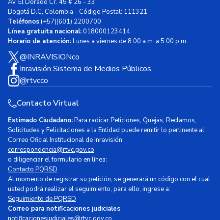
Av. El Dorado Cr. 45 # 26 - 33
Bogotá D.C, Colombia - Código Postal: 111321
Teléfonos
(+57)(601) 2200700
Línea gratuita nacional:
018000123414
Horario de atención:
Lunes a viernes de 8:00 a.m. a 5:00 p.m.
@INRAVISIONco
Inravisión Sistema de Medios Públicos
@rtvcco
Contacto Virtual
Estimado Ciudadano:
Para radicar Peticiones, Quejas, Reclamos,
Solicitudes y Felicitaciones a la Entidad puede remitir lo pertinente al
Correo Oficial Institucional de Inravisión
correspondencia@rtvc.gov.co
o diligenciar el formulario en línea:
Contacto PQRSD
Al momento de registrar su petición, se generará un código con el cual
usted podrá realizar el seguimiento, para ello, ingrese a:
Seguimiento de PQRSD
Correo para notificaciones judiciales
notificacionesjudiciales@rtvc.gov.co