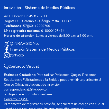
Inravisión - Sistema de Medios Públicos
Av. El Dorado Cr. 45 # 26 - 33
Bogotá D.C, Colombia - Código Postal: 111321
Teléfonos
(+57)(601) 2200700
Línea gratuita nacional:
018000123414
Horario de atención:
Lunes a viernes de 8:00 a.m. a 5:00 p.m.
@INRAVISIONco
Inravisión Sistema de Medios Públicos
@rtvcco
Contacto Virtual
Estimado Ciudadano:
Para radicar Peticiones, Quejas, Reclamos,
Solicitudes y Felicitaciones a la Entidad puede remitir lo pertinente al
Correo Oficial Institucional de Inravisión
correspondencia@rtvc.gov.co
o diligenciar el formulario en línea:
Contacto PQRSD
Al momento de registrar su petición, se generará un código con el cual
usted podrá realizar el seguimiento, para ello, ingrese a: