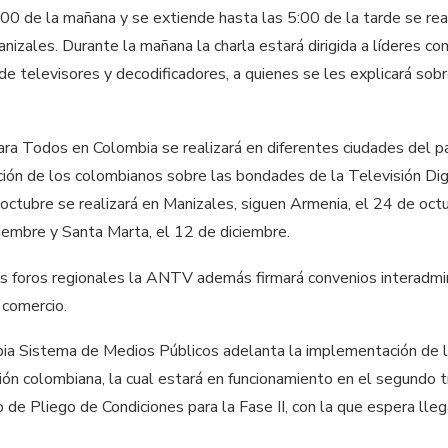
8:00 de la mañana y se extiende hasta las 5:00 de la tarde se rea
nizales. Durante la mañana la charla estará dirigida a líderes com
de televisores y decodificadores, a quienes se les explicará sobr
 para Todos en Colombia se realizará en diferentes ciudades del p
ación de los colombianos sobre las bondades de la Televisión Di
ctubre se realizará en Manizales, siguen Armenia, el 24 de octub
embre y Santa Marta, el 12 de diciembre.
os foros regionales la ANTV además firmará convenios interadmin
 comercio.
 Sistema de Medios Públicos adelanta la implementación de la 
ión colombiana, la cual estará en funcionamiento en el segundo 
 de Pliego de Condiciones para la Fase II, con la que espera lle