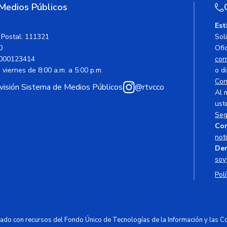
 Medios Públicos
Est
 Postal: 111321
Sol
0
Ofic
000123414
cor
viernes de 8:00 a.m. a 5:00 p.m.
o di
Con
avisión Sistema de Medios Públicos
@rtvcco
Al 
ust
Seg
Cor
not
Den
soy
Polí
ciado con recursos del Fondo Único de Tecnologías de la Información y las 