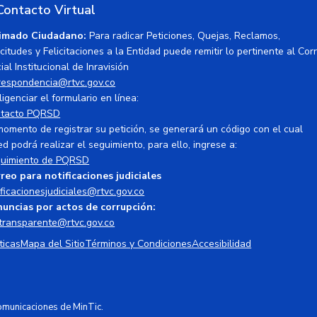
Contacto Virtual
imado Ciudadano:
Para radicar Peticiones, Quejas, Reclamos,
icitudes y Felicitaciones a la Entidad puede remitir lo pertinente al Cor
ial Institucional de Inravisión
respondencia@rtvc.gov.co
ligenciar el formulario en línea:
tacto PQRSD
momento de registrar su petición, se generará un código con el cual
ed podrá realizar el seguimiento, para ello, ingrese a:
uimiento de PQRSD
reo para notificaciones judiciales
ificacionesjudiciales@rtvc.gov.co
uncias por actos de corrupción:
transparente@rtvc.gov.co
ticas
Mapa del Sitio
Términos y Condiciones
Accesibilidad
Comunicaciones de MinTic.