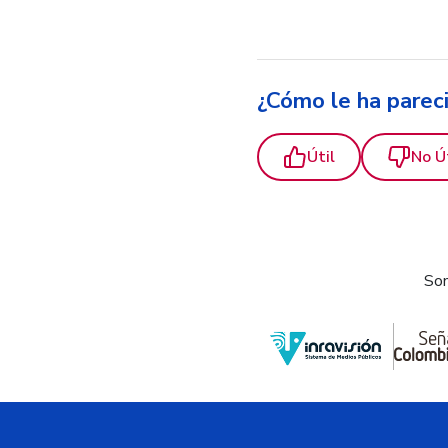
¿Cómo le ha parec
Útil
No Ú
Som