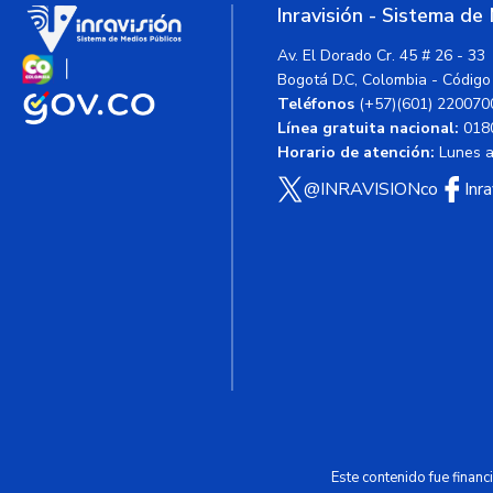
Inravisión - Sistema de
Av. El Dorado Cr. 45 # 26 - 33
Bogotá D.C, Colombia - Código
Teléfonos
(+57)(601) 220070
Línea gratuita nacional:
018
Horario de atención:
Lunes a 
@INRAVISIONco
Inr
Este contenido fue finan