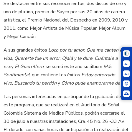
Se destacan entre sus reconocimientos, dos discos de oro y
uno de platino, premio de Sayco por sus 20 años de carrera
artística, el Premio Nacional del Despecho en 2009, 2010 y
2011, como Mejor Artista de Música Popular, Mejor Album
y Mejor Canción.
A sus grandes éxitos
Loco por tu amor
,
Que me canten en
vida
,
Quererte fue un error
,
Ojalá y le dure
,
Cuéntale a
A-
ese
y
El Guerrillero
, se sumó este año su álbum
Más
A+
Sentimental
, que contiene los éxitos
Estoy enterrado
vivo
,
Buscando tu perdón
y
Cómo pude enamorarme de ti
.
Las personas interesadas en participar de la grabación de
este programa, que se realizará en el Auditorio de Señal
Colombia Sistema de Medios Públicos, podrán acercarse el
30 de julio a nuestras instalaciones, Cra. 45 No. 26 -33 Av.
El dorado, con varias horas de anticipación a la realización del