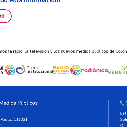
ido esta información?
til
os la radio, la televisión y los nuevos medios públicos de Colo
 Medios Públicos
Est
 Postal: 111321
Sol
0
Ofic