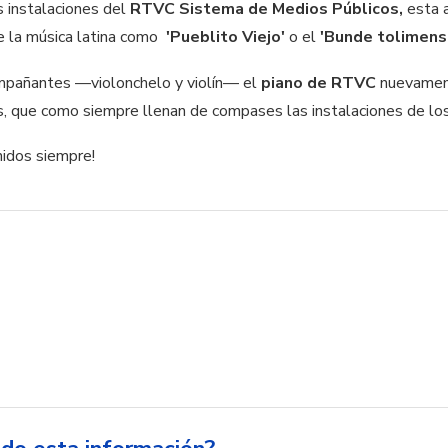
s instalaciones del
RTVC Sistema de Medios Públicos,
esta 
e la música latina como
'Pueblito Viejo'
o el
'Bunde tolimens
mpañantes —violonchelo y violín— el
piano de RTVC
nuevament
es, que como siempre llenan de compases las instalaciones de l
nidos siempre!