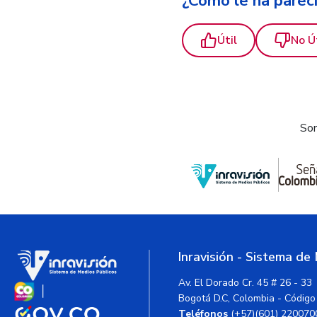
¿Cómo le ha parec
Útil
No Ú
Som
Inravisión - Sistema de
Av. El Dorado Cr. 45 # 26 - 33
Bogotá D.C, Colombia - Código
Teléfonos
(+57)(601) 220070