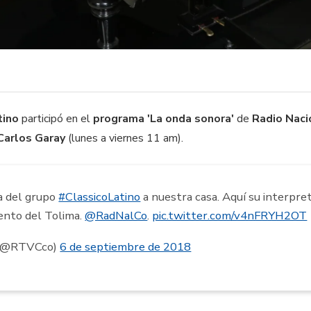
tino
participó en el
programa 'La onda sonora'
de
Radio Naci
Carlos Garay
(lunes a viernes 11 am).
ta del grupo
#ClassicoLatino
a nuestra casa. Aquí su interpre
ento del Tolima.
@RadNalCo
.
pic.twitter.com/v4nFRYH2OT
 (@RTVCco)
6 de septiembre de 2018