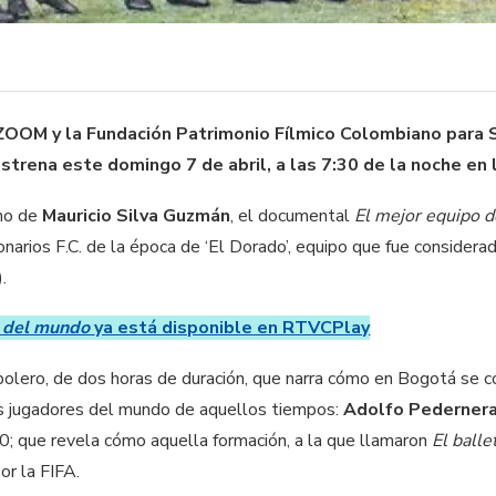
 ZOOM y la Fundación Patrimonio Fílmico Colombiano par
strena este domingo 7 de abril, a las 7:30 de la noche en 
imo de
Mauricio Silva Guzmán
, el documental
El mejor equipo 
lonarios F.C. de la época de ‘El Dorado’, equipo que fue consider
.
o del mundo
ya está disponible en RTVCPlay
tbolero, de dos horas de duración, que narra cómo en Bogotá se c
es jugadores del mundo de aquellos tiempos:
Adolfo Pederner
50; que revela cómo aquella formación, a la que llamaron
El balle
por la FIFA.