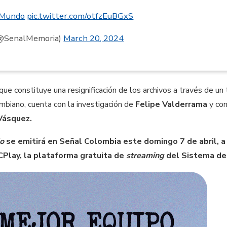
lMundo
pic.twitter.com/otfzEuBGxS
(@SenalMemoria)
March 20, 2024
que constituye una resignificación de los archivos a través de un
mbiano, cuenta con la investigación de
Felipe Valderrama
y con
Vásquez.
do
se emitirá en Señal Colombia este domingo 7 de abril, a
Play, la plataforma gratuita de
streaming
del Sistema de