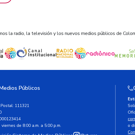
os la radio, la televisión y los nuevos medios públicos de Colo
 Medios Públicos
Est
 Postal: 111321
Sol
0
Ofic
000123414
cor
viernes de 8:00 a.m. a 5:00 p.m.
o di
Con