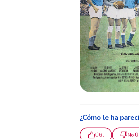
¿Cómo le ha parec
Útil
No Ú