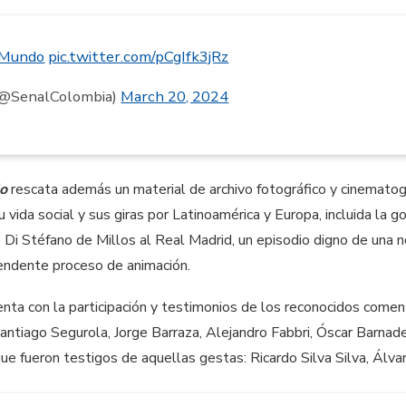
lMundo
pic.twitter.com/pCgIfk3jRz
(@SenalColombia)
March 20, 2024
do
rescata además un material de archivo fotográfico y cinematográ
u vida social y sus giras por Latinoamérica y Europa, incluida la 
e Di Stéfano de Millos al Real Madrid, un episodio digno de una n
endente proceso de animación.
nta con la participación y testimonios de los reconocidos comen
ntiago Segurola, Jorge Barraza, Alejandro Fabbri, Óscar Barnad
ue fueron testigos de aquellas gestas: Ricardo Silva Silva, Álv