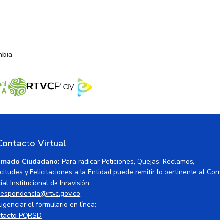
mbia
Contacto Virtual
imado Ciudadano:
Para radicar Peticiones, Quejas, Reclamos,
icitudes y Felicitaciones a la Entidad puede remitir lo pertinente al Cor
ial Institucional de Inravisión
respondencia@rtvc.gov.co
ligenciar el formulario en línea:
tacto PQRSD