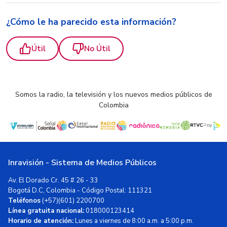
¿Cómo le ha parecido esta información?
Útil
No Útil
Somos la radio, la televisión y los nuevos medios públicos de
Colombia
Inravisión - Sistema de Medios Públicos
Av. El Dorado Cr. 45 # 26 - 33
Bogotá D.C, Colombia - Código Postal: 111321
Teléfonos
(+57)(601) 2200700
Línea gratuita nacional:
018000123414
Horario de atención:
Lunes a viernes de 8:00 a.m. a 5:00 p.m.