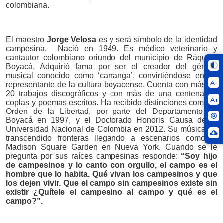
colombiana.
El maestro
Jorge Velosa
es y será símbolo de la identidad
campesina. Nació en 1949. Es médico veterinario y
cantautor colombiano oriundo del municipio de Ráquira,
Boyacá. Adquirió fama por ser el creador del género
musical conocido como ‘carranga’, convirtiéndose en un
A-
representante de la cultura boyacense. Cuenta con más de
20 trabajos discográficos y con más de una centena de
A+
coplas y poemas escritos. Ha recibido distinciones como la
Orden de la Libertad, por parte del Departamento de
Boyacá en 1997, y el Doctorado Honoris Causa de la
Universidad Nacional de Colombia en 2012. Su música ha
transcendido fronteras llegando a escenarios como el
Madison Square Garden en Nueva York. Cuando se le
pregunta por sus raíces campesinas responde:
“Soy hijo
de campesinos y lo canto con orgullo, el campo es el
hombre que lo habita. Qué vivan los campesinos y que
los dejen vivir. Que el campo sin campesinos existe sin
existir ¿Quítele el campesino al campo y qué es el
campo?”.