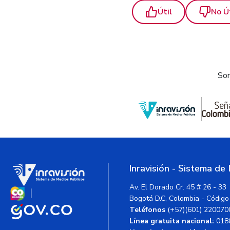
Útil
No Ú
Som
Inravisión - Sistema de
Av. El Dorado Cr. 45 # 26 - 33
Bogotá D.C, Colombia - Código
Teléfonos
(+57)(601) 220070
Línea gratuita nacional:
018