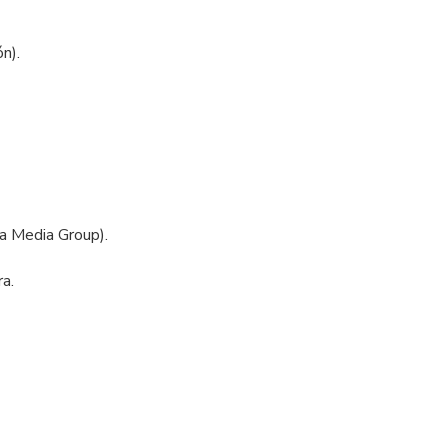
n).
ea Media Group).
ra.