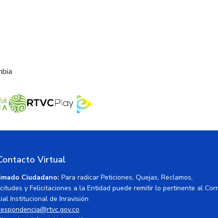
mbia
Contacto Virtual
imado Ciudadano:
Para radicar Peticiones, Quejas, Reclamos,
icitudes y Felicitaciones a la Entidad puede remitir lo pertinente al Cor
ial Institucional de Inravisión
respondencia@rtvc.gov.co