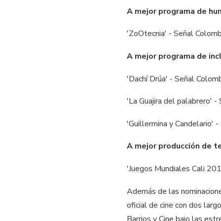
A mejor programa de hu
'ZoOtecnia' - Señal Colom
A mejor programa de incl
'Dachí Drúa' - Señal Colom
'La Guajira del palabrero'
'Guillermina y Candelario'
A mejor producción de te
'Juegos Mundiales Cali 201
Además de las nominaciones
oficial de cine con dos larg
Barrios y Cine bajo las estr