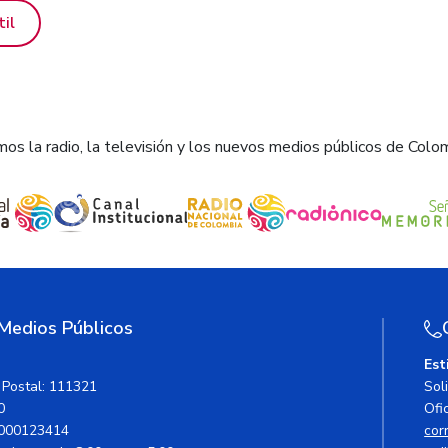
til
os la radio, la televisión y los nuevos medios públicos de Colo
 Medios Públicos
Est
 Postal: 111321
Sol
0
Ofic
000123414
cor