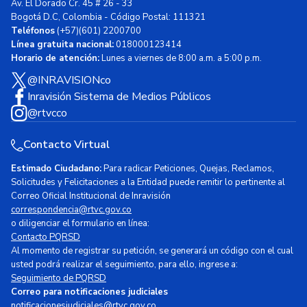
Av. El Dorado Cr. 45 # 26 - 33
Bogotá D.C, Colombia - Código Postal: 111321
Teléfonos
(+57)(601) 2200700
Línea gratuita nacional:
018000123414
Horario de atención:
Lunes a viernes de 8:00 a.m. a 5:00 p.m.
@INRAVISIONco
Inravisión Sistema de Medios Públicos
@rtvcco
Contacto Virtual
Estimado Ciudadano:
Para radicar Peticiones, Quejas, Reclamos,
Solicitudes y Felicitaciones a la Entidad puede remitir lo pertinente al
Correo Oficial Institucional de Inravisión
correspondencia@rtvc.gov.co
o diligenciar el formulario en línea:
Contacto PQRSD
Al momento de registrar su petición, se generará un código con el cual
usted podrá realizar el seguimiento, para ello, ingrese a:
Seguimiento de PQRSD
Correo para notificaciones judiciales
notificacionesjudiciales@rtvc.gov.co