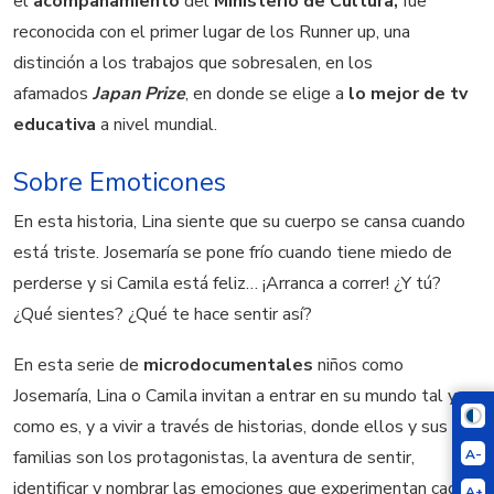
el
acompañamiento
del
Ministerio de Cultura,
fue
reconocida con el primer lugar de los Runner up, una
distinción a los trabajos que sobresalen, en los
afamados
Japan Prize
, en donde se elige a
lo mejor de tv
educativa
a nivel mundial.
Sobre Emoticones
En esta historia, Lina siente que su cuerpo se cansa cuando
está triste. Josemaría se pone frío cuando tiene miedo de
perderse y si Camila está feliz… ¡Arranca a correr! ¿Y tú?
¿Qué sientes? ¿Qué te hace sentir así?
En esta serie de
microdocumentales
niños como
Josemaría, Lina o Camila invitan a entrar en su mundo tal y
como es, y a vivir a través de historias, donde ellos y sus
A-
familias son los protagonistas, la aventura de sentir,
identificar y nombrar las emociones que experimentan cada
A+