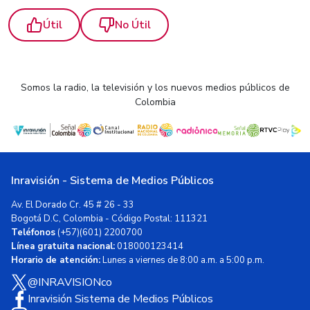
Útil
No Útil
Somos la radio, la televisión y los nuevos medios públicos de
Colombia
Inravisión - Sistema de Medios Públicos
Av. El Dorado Cr. 45 # 26 - 33
Bogotá D.C, Colombia - Código Postal: 111321
Teléfonos
(+57)(601) 2200700
Línea gratuita nacional:
018000123414
Horario de atención:
Lunes a viernes de 8:00 a.m. a 5:00 p.m.
@INRAVISIONco
Inravisión Sistema de Medios Públicos