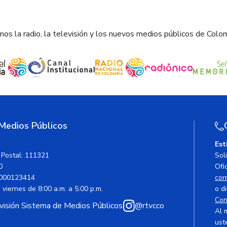
os la radio, la televisión y los nuevos medios públicos de Colo
 Medios Públicos
Est
 Postal: 111321
Sol
0
Ofic
000123414
cor
viernes de 8:00 a.m. a 5:00 p.m.
o di
Con
avisión Sistema de Medios Públicos
@rtvcco
Al 
ust