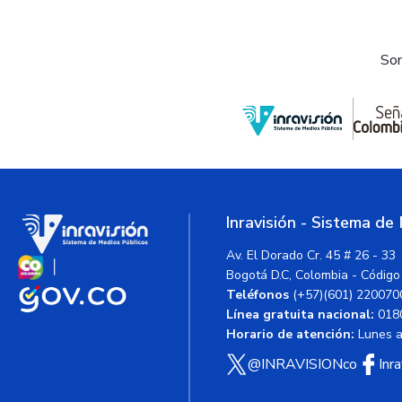
Som
Inravisión - Sistema de
Av. El Dorado Cr. 45 # 26 - 33
Bogotá D.C, Colombia - Código
Teléfonos
(+57)(601) 220070
Línea gratuita nacional:
018
Horario de atención:
Lunes a 
@INRAVISIONco
Inr