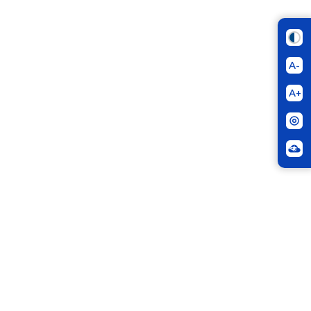
A-
A+