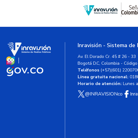
Inravisión - Sistema de
Av. El Dorado Cr. 45 # 26 - 33
Bogotá D.C, Colombia - Código
Teléfonos
(+57)(601) 220070
Línea gratuita nacional:
018
Horario de atención:
Lunes a 
@INRAVISIONco
Inr