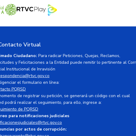
Contacto Virtual
imado Ciudadano:
Para radicar Peticiones, Quejas, Reclamos,
icitudes y Felicitaciones a la Entidad puede remitir lo pertinente al Cor
ial Institucional de Inravisión
respondencia@rtvc.gov.co
ligenciar el formulario en línea:
tacto PQRSD
momento de registrar su petición, se generará un código con el cual
ed podrá realizar el seguimiento, para ello, ingrese a:
uimiento de PQRSD
reo para notificaciones judiciales
ificacionesjudiciales@rtvc.gov.co
uncias por actos de corrupción:
transparente@rtvc.gov.co