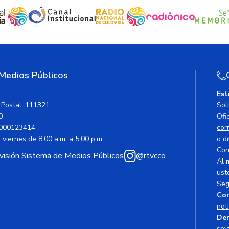
 Medios Públicos
Est
 Postal: 111321
Sol
0
Ofic
000123414
cor
viernes de 8:00 a.m. a 5:00 p.m.
o di
Con
avisión Sistema de Medios Públicos
@rtvcco
Al 
ust
Seg
Cor
not
Den
soy