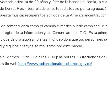
yectoria artística de 29 años y líder de la banda Leucemia, la cu
de Daniel F es interpretada en este radioteatro por la agrupació
puesta musical recupera los sonidos de la América ancestral con
s de temer cuenta cómo el cambio climático puede cambiar el cur
nologías de la Información y las Comunicaciones TIC-. Es la prim
 y que da protagonismo a las TIC, debido a que los personajes se
ng y algunos ensayos se realizaron por este medio.
rá el viernes 13 de julio a las 7:00 p.m. por las 38 frecuencias d
l sitio web
http://www.radionacionaldecolombia.gov.co/