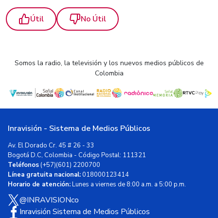
Útil
No Útil
Somos la radio, la televisión y los nuevos medios públicos de
Colombia
Inravisión - Sistema de Medios Públicos
Av. El Dorado Cr. 45 # 26 - 33
Bogotá D.C, Colombia - Código Postal: 111321
Teléfonos
(+57)(601) 2200700
Línea gratuita nacional:
018000123414
Horario de atención:
Lunes a viernes de 8:00 a.m. a 5:00 p.m.
@INRAVISIONco
Inravisión Sistema de Medios Públicos