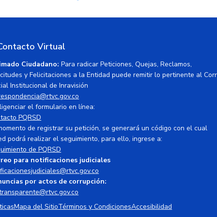
Contacto Virtual
imado Ciudadano:
Para radicar Peticiones, Quejas, Reclamos,
icitudes y Felicitaciones a la Entidad puede remitir lo pertinente al Cor
ial Institucional de Inravisión
respondencia@rtvc.gov.co
ligenciar el formulario en línea:
tacto PQRSD
momento de registrar su petición, se generará un código con el cual
ed podrá realizar el seguimiento, para ello, ingrese a:
uimiento de PQRSD
reo para notificaciones judiciales
ificacionesjudiciales@rtvc.gov.co
uncias por actos de corrupción:
transparente@rtvc.gov.co
ticas
Mapa del Sitio
Términos y Condiciones
Accesibilidad