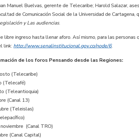
uan Manuel Buelvas, gerente de Telecaribe; Harold Salazar, ases
Facultad de Comunicación Social de la Universidad de Cartagena,
egislación y Las audiencias
.
e libre ingreso hasta llenar aforo. Así mismo, para las personas 
l link:
http://www.senalinstitucional.gov.co/node/6
.
amación de los foros Pensando desde las Regiones:
gosto (Telecaribe)
 (Telecafé)
o (Teleantioquia)
re (Canal 13)
ubre (Teleislas)
lepacífico)
noviembre (Canal TRO)
re (Canal Capital)