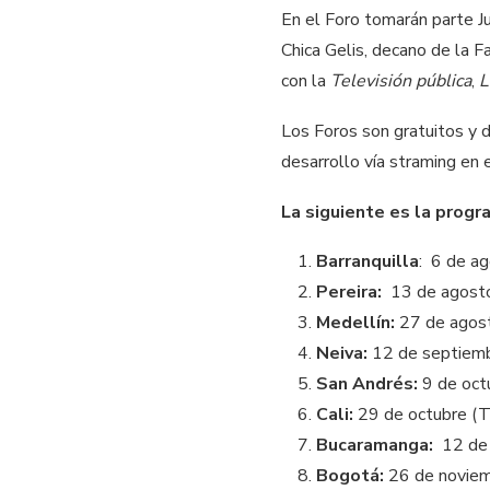
En el Foro tomarán parte J
Chica Gelis, decano de la 
con la
Televisión pública
,
L
Los Foros son gratuitos y d
desarrollo vía straming en e
La siguiente es la progr
Barranquilla
: 6 de a
Pereira:
13 de agosto
Medellín:
27 de agost
Neiva:
12 de septiemb
San Andrés:
9 de oct
Cali:
29 de octubre (Te
Bucaramanga:
12 de 
Bogotá:
26 de noviemb