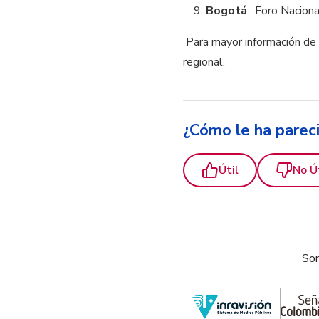
Bogotá
: Foro Naciona
Para mayor información de 
regional.
¿Cómo le ha parec
Útil
No Ú
Som