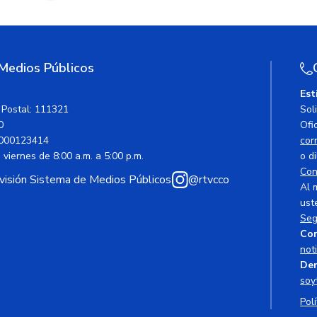
 Medios Públicos
Est
 Postal: 111321
Sol
0
Ofic
000123414
cor
viernes de 8:00 a.m. a 5:00 p.m.
o di
Con
avisión Sistema de Medios Públicos
@rtvcco
Al 
ust
Seg
Cor
not
Den
soy
Polí