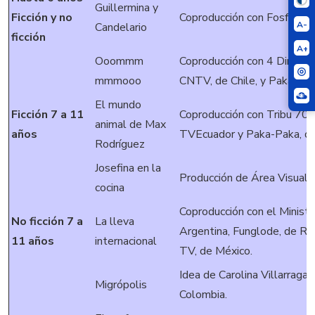
Guillermina y
Ficción y no
Coproducción con Fosfenos
A-
Candelario
ficción
A+
Ooommm
Coproducción con 4 Direcci
mmmooo
CNTV, de Chile, y Paka-Pak
El mundo
Ficción 7 a 11
Coproducción con Tribu 70,
animal de Max
años
TVEcuador y Paka-Paka, de
Rodríguez
Josefina en la
Producción de Área Visual 
cocina
Coproducción con el Minist
No ficción 7 a
La lleva
Argentina, Funglode, de Re
11 años
internacional
TV, de México.
Idea de Carolina Villarraga
Migrópolis
Colombia.