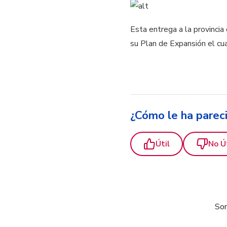
Esta entrega a la provinci
su Plan de Expansión el cua
¿Cómo le ha parec
Útil
No Ú
Som