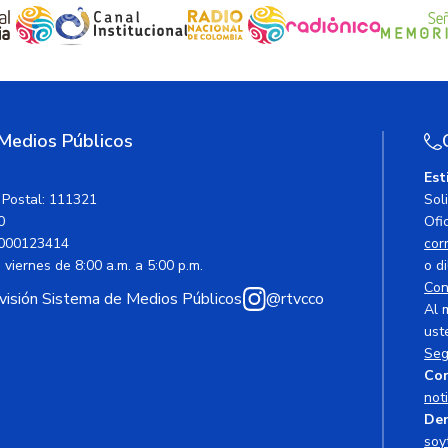
 Medios Públicos
Est
 Postal: 111321
Sol
0
Ofic
000123414
cor
viernes de 8:00 a.m. a 5:00 p.m.
o di
Con
avisión Sistema de Medios Públicos
@rtvcco
Al 
ust
Seg
Cor
not
Den
soy