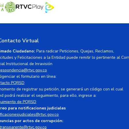
Contacto Virtual
imado Ciudadano:
Para radicar Peticiones, Quejas, Reclamos,
icitudes y Felicitaciones a la Entidad puede remitir lo pertinente al Cor
ial Institucional de Inravisión
respondencia@rtvc.gov.co
ligenciar el formulario en línea:
tacto PQRSD
momento de registrar su petición, se generará un código con el cual
ed podrá realizar el seguimiento, para ello, ingrese a:
uimiento de PQRSD
reo para notificaciones judiciales
ificacionesjudiciales@rtvc.gov.co
uncias por actos de corrupción:
transparente@rtvc.gov.co