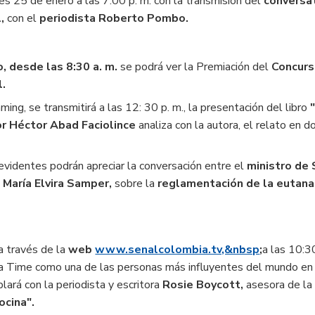
ves 25 de enero a las 7:00 p. m. con la transmisión del
conversa
l,
con el
periodista Roberto Pombo.
o, desde las 8:30 a. m.
se podrá ver la Premiación del
Concurs
l.
ming, se transmitirá a las 12: 30 p. m., la presentación del libro
or Héctor Abad Faciolince
analiza con la autora, el relato en 
levidentes podrán apreciar la conversación entre el
ministro de 
a María Elvira Samper,
sobre la
reglamentación de la eutanas
a través de la
web
www.senalcolombia.tv,&nbsp
;
a las 10:30
a Time como una de las personas más influyentes del mundo en 
blará con la periodista y escritora
Rosie Boycott,
asesora de la 
ocina".