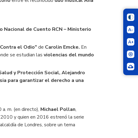
torio
entre el reconocido
dúo musical Ana
o Nacional de Cuento RCN – Ministerio
A-
A+
"Contra el Odio"
de
Carolin Emcke.
En
donde se estudian las
violencias del mundo
Salud y Protección Social, Alejandro
ia para garantizar el derecho a una
 a. m. (en directo),
Michael Pollan
,
2010 y quien en 2016 estrenó la serie
alcaldía de Londres, sobre un tema