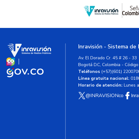
Inravisión - Sistema de
Av. El Dorado Cr. 45 # 26 - 33
Bogotá D.C, Colombia - Código
Teléfonos
(+57)(601) 220070
Línea gratuita nacional:
018
Horario de atención:
Lunes a 
@INRAVISIONco
Inr