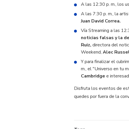
A las 12:30 p. m., los u
A las 7:30 p. m., la arti
Juan David Correa.
Vía Streaming a las 12:3
noticias falsas y la 
Ruiz,
directora del not
Weekend,
Alec Russel
Y para finalizar el cubr
m., el "Universo en tu m
Cambridge
e interesad
Disfruta los eventos de est
quedes por fuera de la conv