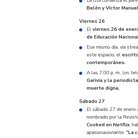
La cita comienza el jue
Belén y Víctor Manue
Viernes 26
El
viernes 26 de ener
de Educación Naciona
Ese mismo día, vía strea
este espacio, el
escrit
contemporáneo.
A las 7:00 p. m., los te
Garivia y la periodist
muerte digna.
Sábado 27
El sábado 27 de enero 
nombrado por la Revist
Cooked en Netflix
, ha
apasionasionante:
"La c