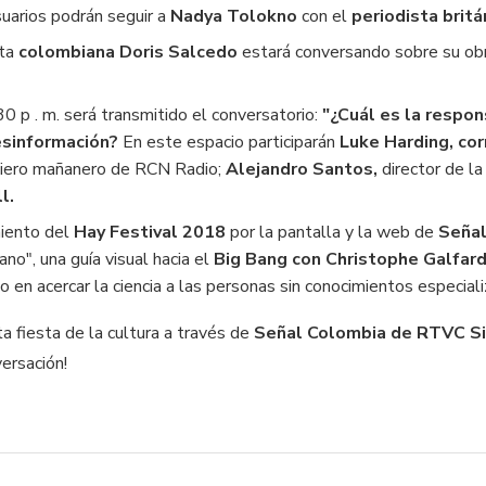
suarios podrán seguir a
Nadya Tolokno
con el
periodista britá
sta
colombiana Doris Salcedo
estará conversando sobre su ob
0 p . m. será transmitido el conversatorio:
"¿Cuál es la respon
desinformación?
En este espacio participarán
Luke Harding, co
iciero mañanero de RCN Radio;
Alejandro Santos,
director de l
l.
imiento del
Hay Festival 2018
por la pantalla y la web de
Señal
ano", una guía visual hacia el
Big Bang con Christophe Galfard
o en acercar la ciencia a las personas sin conocimientos especial
a fiesta de la cultura a través de
Señal Colombia de RTVC Si
ersación!