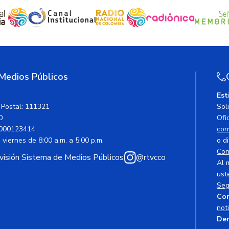
 Medios Públicos
Est
 Postal: 111321
Sol
0
Ofic
000123414
cor
viernes de 8:00 a.m. a 5:00 p.m.
o di
Con
avisión Sistema de Medios Públicos
@rtvcco
Al 
ust
Seg
Cor
not
Den