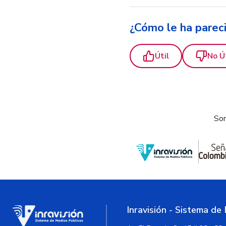
¿Cómo le ha parec
Útil
No Ú
Som
Inravisión - Sistema de