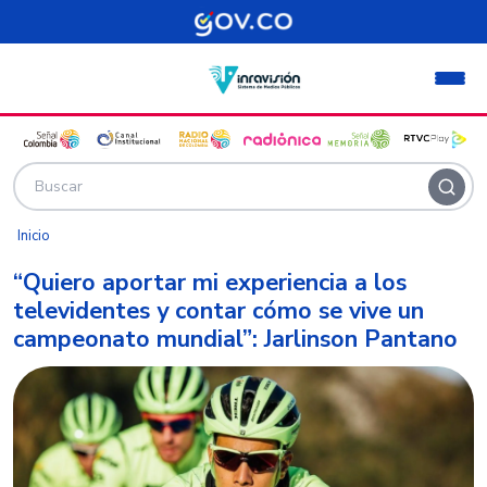
Pasar al contenido principal
Inicio
“Quiero aportar mi experiencia a los
televidentes y contar cómo se vive un
campeonato mundial”: Jarlinson Pantano