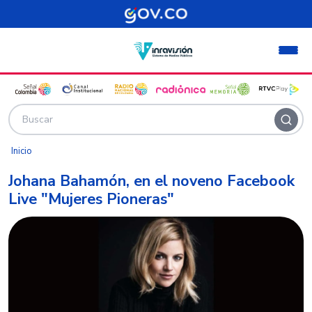
Pasar al contenido principal
Inicio
Johana Bahamón, en el noveno Facebook
Live "Mujeres Pioneras"