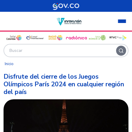
Pasar al contenido principal
Inicio
Disfrute del cierre de los Juegos
Olímpicos París 2024 en cualquier región
del país