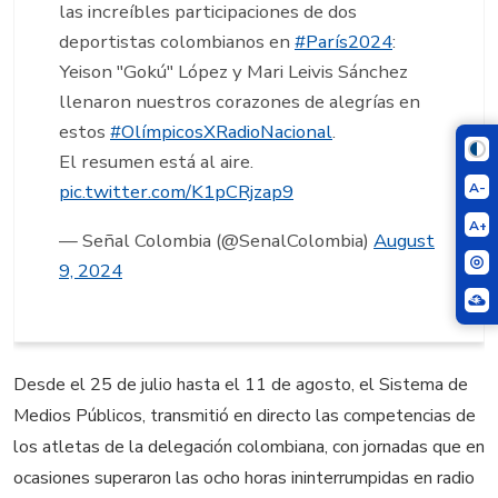
las increíbles participaciones de dos
deportistas colombianos en
#París2024
:
Yeison "Gokú" López y Mari Leivis Sánchez
llenaron nuestros corazones de alegrías en
estos
#OlímpicosXRadioNacional
.
El resumen está al aire.
A-
pic.twitter.com/K1pCRjzap9
A+
— Señal Colombia (@SenalColombia)
August
9, 2024
Desde el 25 de julio hasta el 11 de agosto, el Sistema de
Medios Públicos, transmitió en directo las competencias de
los atletas de la delegación colombiana, con jornadas que en
ocasiones superaron las ocho horas ininterrumpidas en radio