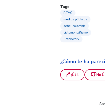
Tags
RTVC
medios públicos
señal colombia
ciclomontañismo
Crankworx
¿Cómo le ha parec
Útil
No Ú
Som