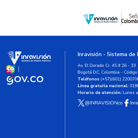
Inravisión - Sistema de
Av. El Dorado Cr. 45 # 26 - 33
Bogotá D.C, Colombia - Código
Teléfonos
(+57)(601) 220070
Línea gratuita nacional:
018
Horario de atención:
Lunes a 
@INRAVISIONco
Inr