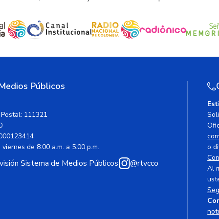
 Medios Públicos
Est
 Postal: 111321
Sol
0
Ofic
000123414
cor
viernes de 8:00 a.m. a 5:00 p.m.
o di
Con
avisión Sistema de Medios Públicos
@rtvcco
Al 
ust
Seg
Cor
not