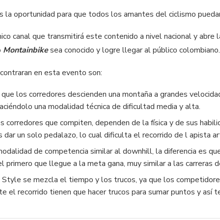
s la oportunidad para que todos los amantes del ciclismo puedan
nico canal que transmitirá este contenido a nivel nacional y abre
o
Montainbike
sea conocido y logre llegar al público colombiano
contraran en esta evento son:
n que los corredores descienden una montaña a grandes velocida
haciéndolo una modalidad técnica de dificultad media y alta.
s corredores que compiten, dependen de la física y de sus habil
 dar un solo pedalazo, lo cual dificulta el recorrido de l apista a
odalidad de competencia similar al downhill, la diferencia es q
l primero que llegue a la meta gana, muy similar a las carreras 
& Style se mezcla el tiempo y los trucos, ya que los competidor
e el recorrido tienen que hacer trucos para sumar puntos y así 