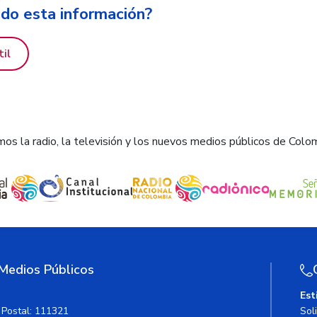
ido esta información?
til
os la radio, la televisión y los nuevos medios públicos de Colo
 Medios Públicos
Est
 Postal: 111321
Sol