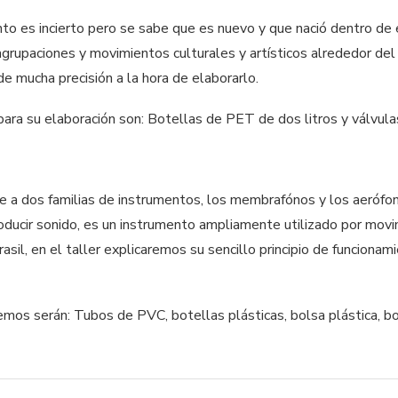
nto es incierto pero se sabe que es nuevo y que nació dentro de
agrupaciones y movimientos culturales y artísticos alrededor del 
de mucha precisión a la hora de elaborarlo.
ara su elaboración son: Botellas de PET de dos litros y válvula
 a dos familias de instrumentos, los membrafónos y los aerófon
roducir sonido, es un instrumento ampliamente utilizado por mov
sil, en el taller explicaremos su sencillo principio de funciona
remos serán: Tubos de PVC, botellas plásticas, bolsa plástica, 