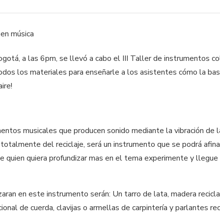
gotá, a las 6pm, se llevó a cabo el III Taller de instrumentos co
odos los materiales para enseñarle a los asistentes cómo la ba
ire!
entos musicales que producen sonido mediante la vibración de 
r totalmente del reciclaje, será un instrumento que se podrá afina
ue quien quiera profundizar mas en el tema experimente y llegue
zaran en este instrumento serán: Un tarro de lata, madera recicla
cional de cuerda, clavijas o armellas de carpintería y parlantes 