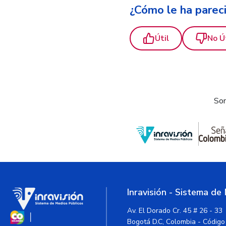
¿Cómo le ha parec
Útil
No Ú
Som
Inravisión - Sistema de
Av. El Dorado Cr. 45 # 26 - 33
Bogotá D.C, Colombia - Código