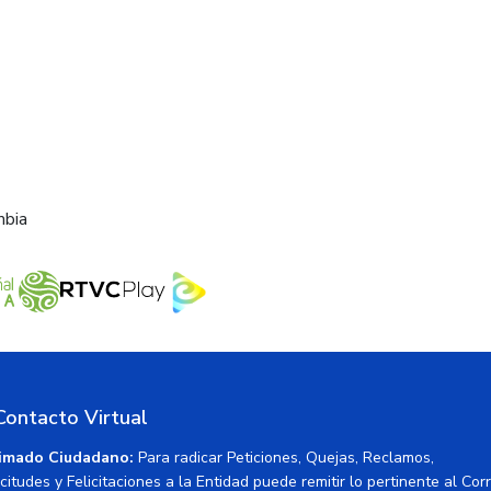
mbia
Contacto Virtual
imado Ciudadano:
Para radicar Peticiones, Quejas, Reclamos,
icitudes y Felicitaciones a la Entidad puede remitir lo pertinente al Cor