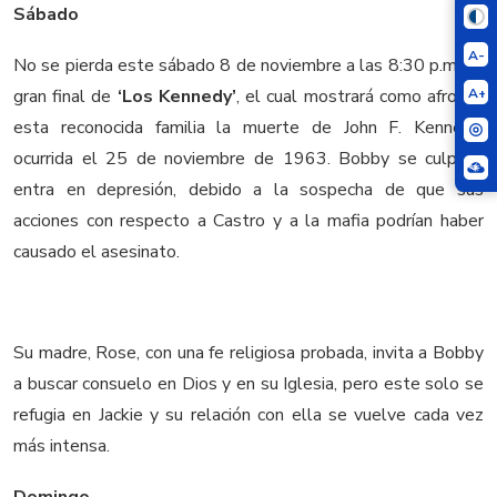
Sábado
A-
No se pierda este sábado 8 de noviembre a las 8:30 p.m., el
gran final de
‘Los Kennedy’
, el cual mostrará como afrontó
A+
esta reconocida familia la muerte de John F. Kennedy,
ocurrida el 25 de noviembre de 1963. Bobby se culpa y
entra en depresión, debido a la sospecha de que sus
acciones con respecto a Castro y a la mafia podrían haber
causado el asesinato.
Su madre, Rose, con una fe religiosa probada, invita a Bobby
a buscar consuelo en Dios y en su Iglesia, pero este solo se
refugia en Jackie y su relación con ella se vuelve cada vez
más intensa.
Domingo