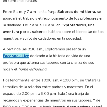
en territorios rurales.
Entre 5 a.m. y 7 a.m, en la franja
Saberes de mi tierra,
se
abordará el trabajo y el reconocimiento de los profesores en
la ruralidad. De 7 a.m. a 10 a.m., en
Exploradores, una
aventura por el saber
se hablará sobre el bienestar de los
maestros y su rol de cuidadores en la sociedad.
A partir de las 8:30 a.m., Exploremos presenta un
Facebook Live
dedicado a la historia de vida de una
profesora que alterna sus labores con la crianza de sus
hijos y el
home-schooling.
Posteriormente, entre 10:00 a.m. y 1:00 p.m., se tratará la
temática de la relación entre padres y maestros. En el
espacio de 2:00 p.m. a 5:00 p.m., habrá una franja de
recuerdos y experiencias de maestros en sus labores. Y de
5:00 p.m a 7:00 p.m., la franja
Juventud con actitud
estará