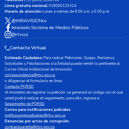
Teléfonos
(+57)(601) 2200700
Línea gratuita nacional:
018000123414
Horario de atención:
Lunes a viernes de 8:00 a.m. a 5:00 p.m.
@INRAVISIONco
Inravisión Sistema de Medios Públicos
@rtvcco
Contacto Virtual
Estimado Ciudadano:
Para radicar Peticiones, Quejas, Reclamos,
Solicitudes y Felicitaciones a la Entidad puede remitir lo pertinente al
Correo Oficial Institucional de Inravisión
correspondencia@rtvc.gov.co
o diligenciar el formulario en línea:
Contacto PQRSD
Al momento de registrar su petición, se generará un código con el cual
usted podrá realizar el seguimiento, para ello, ingrese a:
Seguimiento de PQRSD
Correo para notificaciones judiciales
notificacionesjudiciales@rtvc.gov.co
Denuncias por actos de corrupción:
soytransparente@rtvc.gov.co