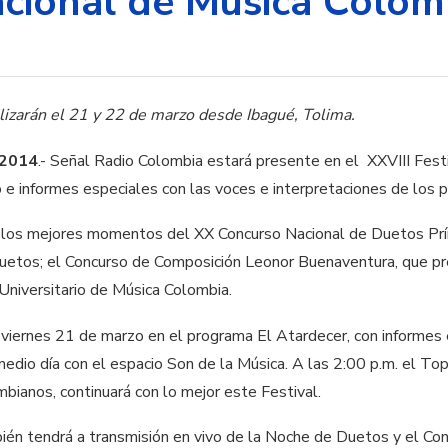
acional de Música Colom
lizarán el 21 y 22 de marzo desde Ibagué, Tolima.
 2014
.- Señal Radio Colombia estará presente en el XXVIII Fest
 e informes especiales con las voces e interpretaciones de los p
 los mejores momentos del XX Concurso Nacional de Duetos Prín
duetos; el Concurso de Composición Leonor Buenaventura, que p
Universitario de Música Colombia.
l viernes 21 de marzo en el programa El Atardecer, con informes e
edio día con el espacio Son de la Música. A las 2:00 p.m. el Top
bianos, continuará con lo mejor este Festival.
én tendrá a transmisión en vivo de la Noche de Duetos y el Con