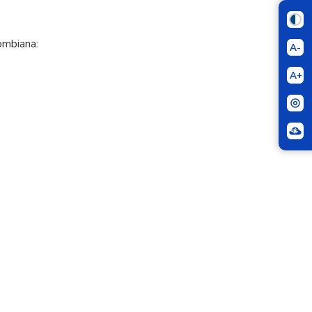
ombiana:
A-
A+