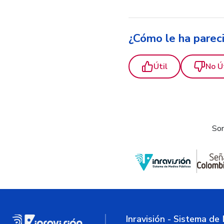
¿Cómo le ha parec
Útil
No Ú
Som
Inravisión - Sistema de