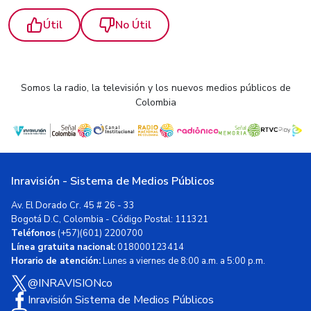
Útil
No Útil
Somos la radio, la televisión y los nuevos medios públicos de
Colombia
Inravisión - Sistema de Medios Públicos
Av. El Dorado Cr. 45 # 26 - 33
Bogotá D.C, Colombia - Código Postal: 111321
Teléfonos
(+57)(601) 2200700
Línea gratuita nacional:
018000123414
Horario de atención:
Lunes a viernes de 8:00 a.m. a 5:00 p.m.
@INRAVISIONco
Inravisión Sistema de Medios Públicos