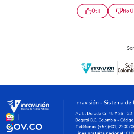
Útil
No Ú
Som
Inravisión - Sistema de
Av. El Dorado Cr. 45 # 26 - 33
Bogotá D.C, Colombia - Código
Teléfonos
(+57)(601) 220070
Línea gratuita nacional:
018