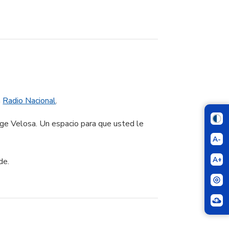
a
Radio Nacional
.
ge Velosa. Un espacio para que usted le
A-
A+
de.