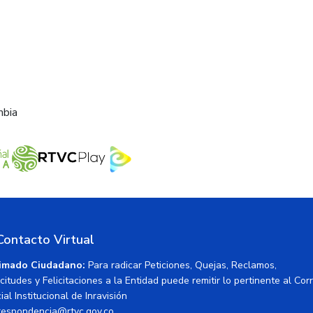
mbia
Contacto Virtual
imado Ciudadano:
Para radicar Peticiones, Quejas, Reclamos,
icitudes y Felicitaciones a la Entidad puede remitir lo pertinente al Cor
ial Institucional de Inravisión
respondencia@rtvc.gov.co