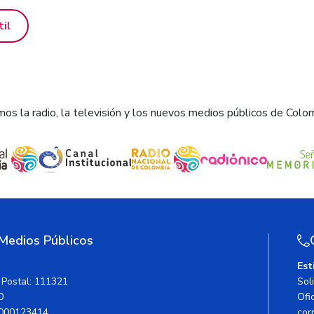
til
os la radio, la televisión y los nuevos medios públicos de Colo
 Medios Públicos
Est
 Postal: 111321
Sol
0
Ofic
000123414
cor