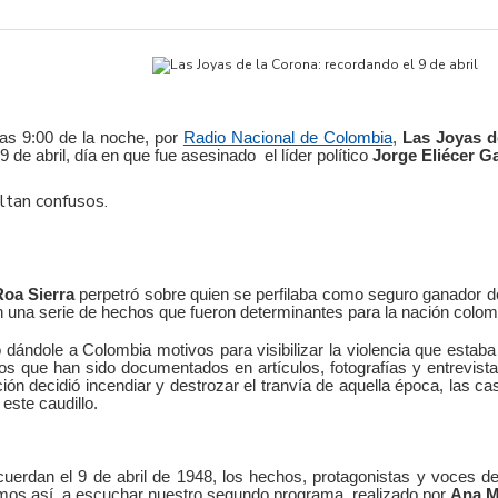
 las 9:00 de la noche, por
Radio Nacional de Colombia
,
Las Joyas d
de abril, día en que fue asesinado el líder político
Jorge Eliécer G
ltan confusos.
oa Sierra
perpetró sobre quien se perfilaba como seguro ganador de
 una serie de hechos que fueron determinantes para la nación colom
 dándole a Colombia motivos para visibilizar la violencia que estaba
s que han sido documentados en artículos, fotografías y entrevista
ción decidió incendiar y destrozar el tranvía de aquella época, las c
 este caudillo.
uerdan el 9 de abril de 1948, los hechos, protagonistas y voces d
tamos así, a escuchar nuestro segundo programa, realizado por
Ana M