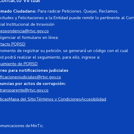
Contacto Virtual
imado Ciudadano:
Para radicar Peticiones, Quejas, Reclamos,
icitudes y Felicitaciones a la Entidad puede remitir lo pertinente al Cor
ial Institucional de Inravisión
respondencia@rtvc.gov.co
ligenciar el formulario en línea:
tacto PQRSD
momento de registrar su petición, se generará un código con el cual
ed podrá realizar el seguimiento, para ello, ingrese a:
uimiento de PQRSD
reo para notificaciones judiciales
ificacionesjudiciales@rtvc.gov.co
uncias por actos de corrupción:
transparente@rtvc.gov.co
ticas
Mapa del Sitio
Términos y Condiciones
Accesibilidad
Comunicaciones de MinTic.