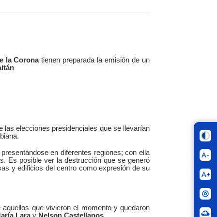
e la Corona
tienen preparada la emisión de un
aitán
 las elecciones presidenciales que se llevarían
biana.
 presentándose en diferentes regiones; con ella
A-
s. Es posible ver la destrucción que se generó
asas y edificios del centro como expresión de su
A+
e aquellos que vivieron el momento y quedaron
aría Lara
y
Nelson Castellanos.