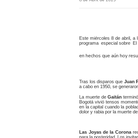
Este miércoles 8 de abril, a
programa especial sobre El 9 
en hechos que aún hoy resu
Tras los disparos que
Juan R
a cabo en 1950, se generaron
La muerte de
Gaitán
terminó
Bogotá vivió tensos momento
en la capital cuando la pobla
dolor y rabia por la muerte de
Las Joyas de la Corona
rec
para la posteridad. Los invi