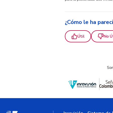
¿Cómo le ha parec
Útil
No Ú
Som