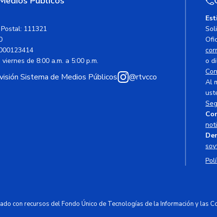
 Medios Públicos
Est
 Postal: 111321
Sol
0
Ofic
000123414
cor
viernes de 8:00 a.m. a 5:00 p.m.
o di
Con
avisión Sistema de Medios Públicos
@rtvcco
Al 
ust
Seg
Cor
not
Den
soy
Polí
ciado con recursos del Fondo Único de Tecnologías de la Información y las 