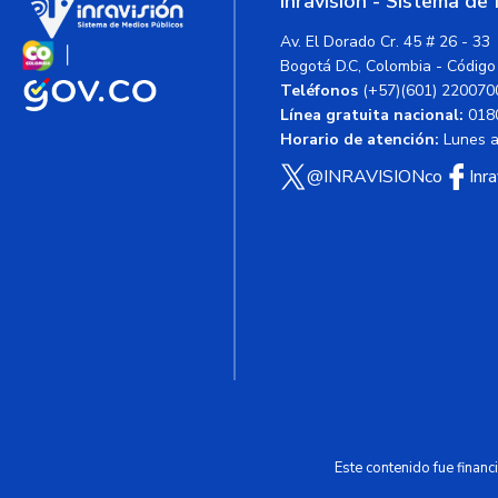
Inravisión - Sistema de
Av. El Dorado Cr. 45 # 26 - 33
Bogotá D.C, Colombia - Código
Teléfonos
(+57)(601) 220070
Línea gratuita nacional:
018
Horario de atención:
Lunes a 
@INRAVISIONco
Inr
Este contenido fue finan