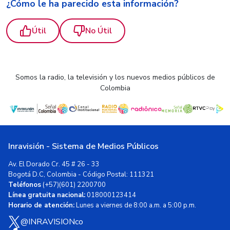
¿Cómo le ha parecido esta información?
Útil
No Útil
Somos la radio, la televisión y los nuevos medios públicos de
Colombia
Inravisión - Sistema de Medios Públicos
Av. El Dorado Cr. 45 # 26 - 33
Bogotá D.C, Colombia - Código Postal: 111321
Teléfonos
(+57)(601) 2200700
Línea gratuita nacional:
018000123414
Horario de atención:
Lunes a viernes de 8:00 a.m. a 5:00 p.m.
@INRAVISIONco