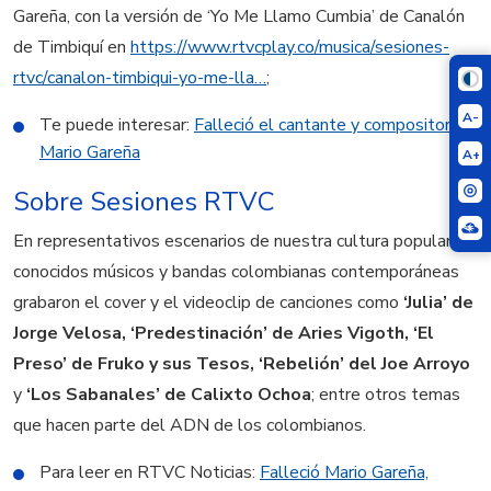
Gareña, con la versión de ‘Yo Me Llamo Cumbia’ de Canalón
de Timbiquí en
https://www.rtvcplay.co/musica/sesiones-
rtvc/canalon-timbiqui-yo-me-lla…
;
A-
Te puede interesar:
Falleció el cantante y compositor
Mario Gareña
A+
Sobre Sesiones RTVC
En representativos escenarios de nuestra cultura popular,
conocidos músicos y bandas colombianas contemporáneas
grabaron el cover y el videoclip de canciones como
‘Julia’ de
Jorge Velosa, ‘Predestinación’ de Aries Vigoth, ‘El
Preso’ de Fruko y sus Tesos, ‘Rebelión’ del Joe Arroyo
y
‘Los Sabanales’ de Calixto Ochoa
; entre otros temas
que hacen parte del ADN de los colombianos.
Para leer en RTVC Noticias:
Falleció Mario Gareña,