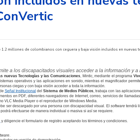
ión incluidos en nuevas 
ConVertic
te a los discapacitados visuales acceder a la información y a 
las nuevas Tecnologías y las Comunicaciones
, Mintic, mediante el programa
Viv
sistemas operativos y las aplicaciones en sonido, mientras el magnificador permi
rsonas ciegas y con baja visión acceder a toda la información.
 de
Señal Institucional
del
Sistema de Medios Públicos
, trabaja con las aplicacio
mentos en PDF, diferentes navegadores de Internet, correo, servicios de llamadas
omo VLC Media Player o el reproductor de Windows Media.
be ser descargado por una persona con discapacidad visual. El
software
tendrá l
 podrá efectuarse de manera individual o masiva si así se requiere.
a
y diligencie el formulario de registro aceptando los términos y condiciones.
ftware
.