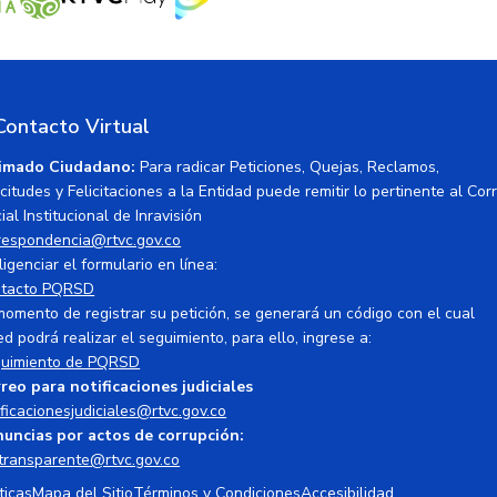
Contacto Virtual
imado Ciudadano:
Para radicar Peticiones, Quejas, Reclamos,
icitudes y Felicitaciones a la Entidad puede remitir lo pertinente al Cor
ial Institucional de Inravisión
respondencia@rtvc.gov.co
ligenciar el formulario en línea:
tacto PQRSD
momento de registrar su petición, se generará un código con el cual
ed podrá realizar el seguimiento, para ello, ingrese a:
uimiento de PQRSD
reo para notificaciones judiciales
ificacionesjudiciales@rtvc.gov.co
uncias por actos de corrupción:
transparente@rtvc.gov.co
ticas
Mapa del Sitio
Términos y Condiciones
Accesibilidad