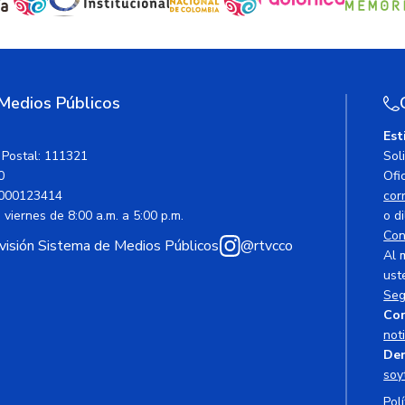
 Medios Públicos
Est
 Postal: 111321
Sol
0
Ofic
000123414
cor
viernes de 8:00 a.m. a 5:00 p.m.
o di
Con
avisión Sistema de Medios Públicos
@rtvcco
Al 
ust
Seg
Cor
not
Den
soy
Polí