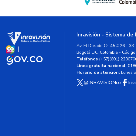
Inravisión - Sistema de
Av. El Dorado Cr. 45 # 26 - 33
Bogotá D.C, Colombia - Código
Teléfonos
(+57)(601) 220070
Línea gratuita nacional:
018
Horario de atención:
Lunes a 
@INRAVISIONco
Inr