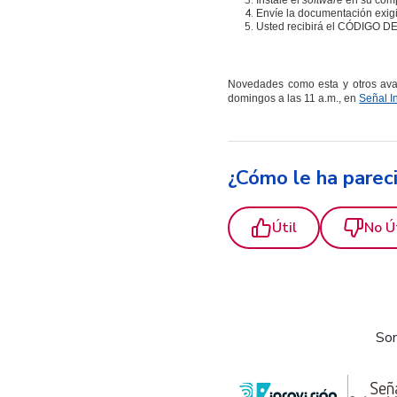
Instale el
software
en su comp
Envíe la documentación exigi
Usted recibirá el CÓDIGO DE
Novedades como esta y otros ava
domingos a las 11 a.m., en
Señal In
¿Cómo le ha parec
Útil
No Ú
Som