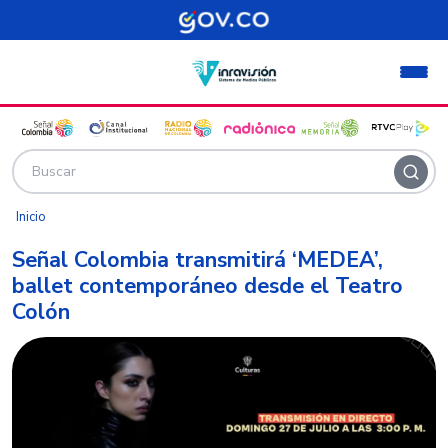
Pasar al contenido principal
Inicio
Señal Colombia transmitirá ‘MEDEA’,
ballet contemporáneo desde el Teatro
Colón