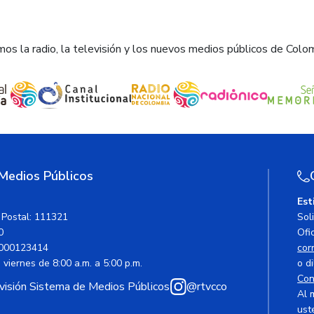
os la radio, la televisión y los nuevos medios públicos de Colo
 Medios Públicos
Est
 Postal: 111321
Sol
0
Ofic
000123414
cor
viernes de 8:00 a.m. a 5:00 p.m.
o di
Con
avisión Sistema de Medios Públicos
@rtvcco
Al 
ust