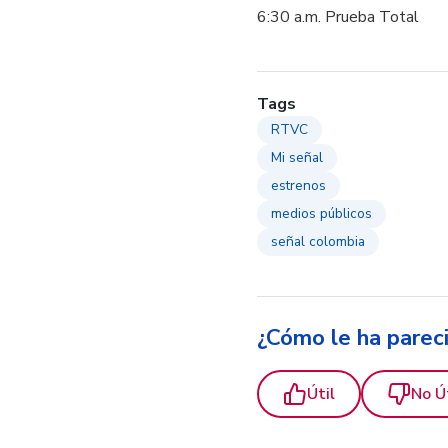
6:30 a.m. Prueba Total
Tags
RTVC
Mi señal
estrenos
medios públicos
señal colombia
¿Cómo le ha parec
Útil
No Ú