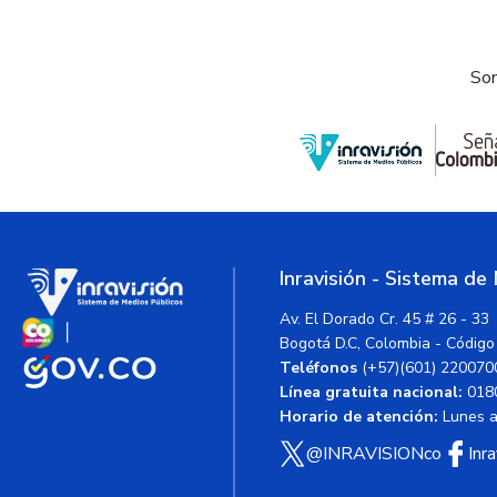
Som
Inravisión - Sistema de
Av. El Dorado Cr. 45 # 26 - 33
Bogotá D.C, Colombia - Código
Teléfonos
(+57)(601) 220070
Línea gratuita nacional:
018
Horario de atención:
Lunes a 
@INRAVISIONco
Inr