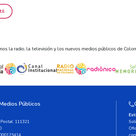
til
os la radio, la televisión y los nuevos medios públicos de Colo
 Medios Públicos
Est
 Postal: 111321
Sol
0
Ofic
000123414
cor