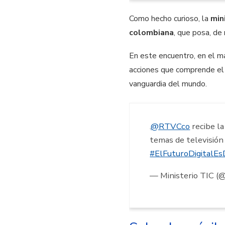
Como hecho curioso, la
min
colombiana
, que posa, d
En este encuentro, en el m
acciones que comprende e
vanguardia del mundo.
.
@RTVCco
recibe la
temas de televisión
#ElFuturoDigitalE
— Ministerio TIC (