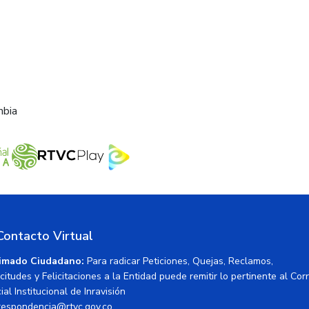
mbia
Contacto Virtual
imado Ciudadano:
Para radicar Peticiones, Quejas, Reclamos,
icitudes y Felicitaciones a la Entidad puede remitir lo pertinente al Cor
ial Institucional de Inravisión
respondencia@rtvc.gov.co