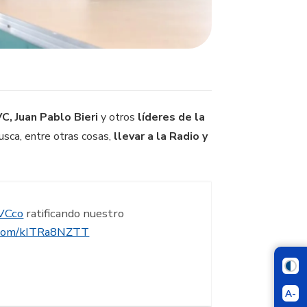
C, Juan Pablo Bieri
y otros
líderes de la
usca, entre otras cosas,
llevar a la Radio y
VCco
ratificando nuestro
r.com/kITRa8NZTT
A-