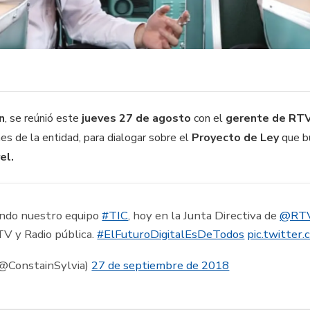
n
, se reúnió este
jueves 27 de agosto
con el
gerente de RTV
nes de la entidad, para dialogar sobre el
Proyecto de Ley
que b
el.
endo nuestro equipo
#TIC
, hoy en la Junta Directiva de
@RT
V y Radio pública.
#ElFuturoDigitalEsDeTodos
pic.twitte
(@ConstainSylvia)
27 de septiembre de 2018