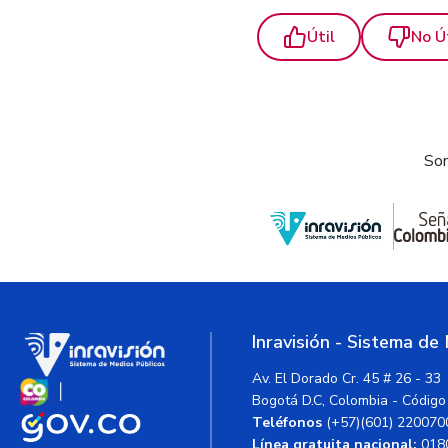
Útil
No Ú
Som
Inravisión - Sistema de
Av. El Dorado Cr. 45 # 26 - 33
Bogotá D.C, Colombia - Código
Teléfonos
(+57)(601) 220070
Línea gratuita nacional:
018