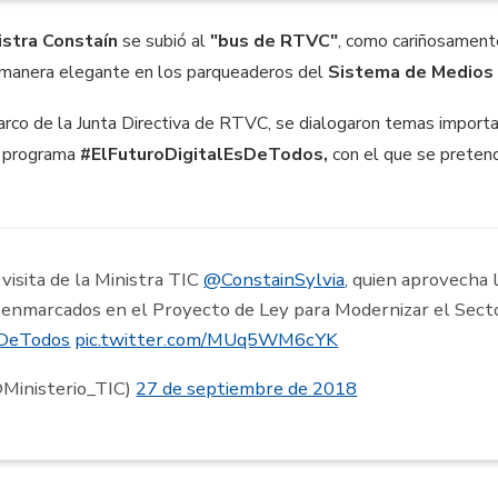
istra Constaín
se subió al
"bus de RTVC"
, como cariñosamente
e manera elegante en los parqueaderos del
Sistema de Medios 
arco de la Junta Directiva de RTVC, se dialogaron temas importa
l programa
#ElFuturoDigitalEsDeTodos,
con el que se prete
 visita de la Ministra TIC
@ConstainSylvia
, quien aprovecha 
 enmarcados en el Proyecto de Ley para Modernizar el Sect
sDeTodos
pic.twitter.com/MUq5WM6cYK
@Ministerio_TIC)
27 de septiembre de 2018