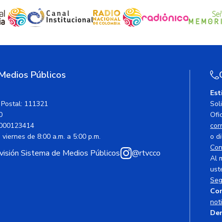
 Medios Públicos
Est
 Postal: 111321
Sol
0
Ofic
000123414
cor
viernes de 8:00 a.m. a 5:00 p.m.
o di
Con
avisión Sistema de Medios Públicos
@rtvcco
Al 
ust
Seg
Cor
not
Den