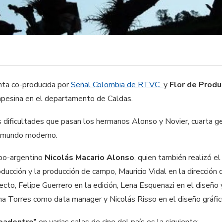
nta co-producida por
Señal Colombia de RTVC
y
Flor de Prod
ampesina en el departamento de Caldas.
 dificultades que pasan los hermanos Alonso y Novier, cuarta gen
el mundo moderno.
mbo-argentino
Nicolás Macario Alonso
, quien también realizó e
oducción y la producción de campo, Mauricio Vidal en la dirección 
irecto, Felipe Guerrero en la edición, Lena Esquenazi en el diseño
lina Torres como data manager y Nicolás Risso en el diseño gráfic
eadentro”
en varias salas de cine del país es la siguiente: