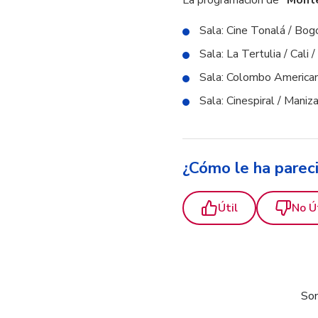
Sala: Cine Tonalá / Bogo
Sala: La Tertulia / Cali 
Sala: Colombo Americano
Sala: Cinespiral / Maniz
¿Cómo le ha parec
Útil
No Ú
Som