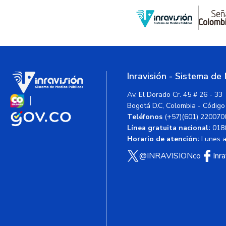
Inravisión - Sistema de
Av. El Dorado Cr. 45 # 26 - 33
Bogotá D.C, Colombia - Código
Teléfonos
(+57)(601) 220070
Línea gratuita nacional:
018
Horario de atención:
Lunes a 
@INRAVISIONco
Inr