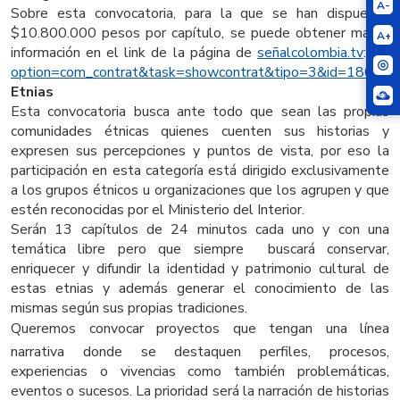
A-
Sobre esta convocatoria, para la que se han dispuesto
$10.800.000 pesos por capítulo, se puede obtener mayor
A+
información en el link de la página de
señalcolombia.tv
:
/?
option=com_contrat&task=
showcontrat&tipo=3&id=180
Etnias
Esta convocatoria busca ante todo que sean las propias
comunidades étnicas quienes cuenten sus historias y
expresen sus percepciones y puntos de vista, por eso la
participación en esta categoría está dirigido exclusivamente
a los grupos étnicos u organizaciones que los agrupen y que
estén reconocidas por el Ministerio del Interior.
Serán 13 capítulos de 24 minutos cada uno y con una
temática libre pero que siempre buscará conservar,
enriquecer y difundir la identidad y patrimonio cultural de
estas etnias y además generar el conocimiento de las
mismas según sus propias tradiciones.
Queremos convocar proyectos que tengan una línea
narrativa donde se destaquen perfiles, procesos,
experiencias o vivencias como también problemáticas,
eventos o sucesos. La prioridad será la narración de historias