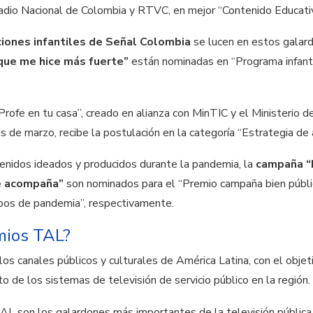
adio Nacional de Colombia y RTVC, en mejor “Contenido Educativ
iones infantiles de Señal Colombia
se lucen en estos galar
 que me hice más fuerte”
están nominadas en “Programa infantil
Profe en tu casa”, creado en alianza con MinTIC y el Ministerio 
de marzo, recibe la postulación en la categoría “Estrategia de a
enidos ideados y producidos durante la pandemia, la
campaña “E
e acompaña”
son nominados para el “Premio campaña bien públi
mpos de pandemia”, respectivamente.
mios TAL?
os canales públicos y culturales de América Latina, con el objeti
o de los sistemas de televisión de servicio público en la región.
TAL son los galardones más importantes de la televisión pública 