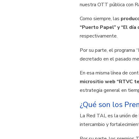
nuestra OTT pública con R
Como siempre, las
producc
“Puerto Papel” y “El día
respectivamente.
Por su parte, el programa “
decretado en el pasado mes 
En esa misma línea de cont
micrositio web “RTVC t
estrategia general en tie
¿Qué son los Pre
La Red TAL es la unión de l
intercambio y fortalecimient
Por su parte, los premios 