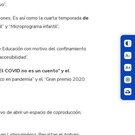
o”.
dones. Es así como la cuarta temporada
de
” y “Microprograma infantil”,
de Educación con motivo del confinamiento
A-
ccesibilidad”.
A+
l COVID no es un cuento” y el
co en pandemia” y el “Gran premio 2020:
vo de abrir un espacio de coproducción,
en Latinoamérica. Resaltan el trabajo,