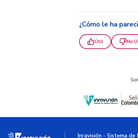
¿Cómo le ha parec
Útil
No Ú
Som
Inravisión - Sistema de