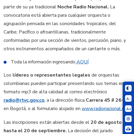
parte de su ya tradicional
Noche Radio Nacional.
La
convocatoria está abierta para cualquier orquesta o
agrupación pensada en las sonoridades tropicales, del
Caribe, Pacífico o afroantillanas, tradicionalmente
conformadas por una sección de vientos, percusión, piano, y
otros instrumentos acompañados de un cantante o más.
Toda la información ingresando
AQUÍ
Los
líderes o representantes legales
de orquestas
colombianas pueden participar presentando sus temas en
formato mp3 de alta calidad al correo electrónico
A-
radio@rtvc.gov.co
, a la dirección física
Carrera 45 # 26-33
en Bogotá, o al formulario alojado en
www.radionacional.co
.
A+
Las inscripciones están abiertas desde el
20 de agosto
hasta el 20 de septiembre.
La decisión del jurado