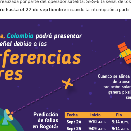
 realizada por parte del operador satelital SES-6 la señal de lo
re hasta el 27 de septiembre
iniciando la interrupción a parti