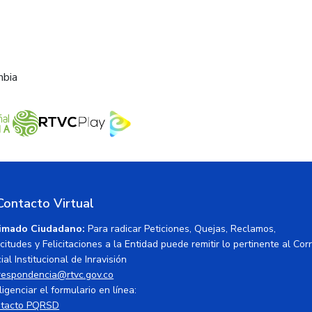
mbia
Contacto Virtual
imado Ciudadano:
Para radicar Peticiones, Quejas, Reclamos,
icitudes y Felicitaciones a la Entidad puede remitir lo pertinente al Cor
ial Institucional de Inravisión
respondencia@rtvc.gov.co
ligenciar el formulario en línea:
tacto PQRSD