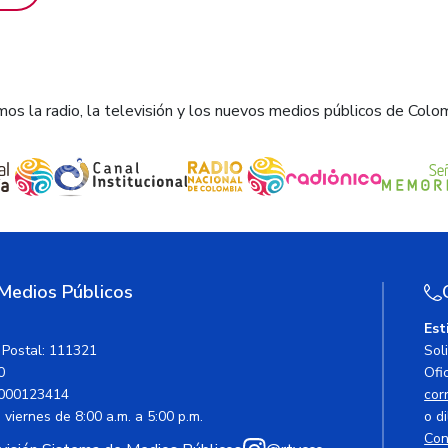
os la radio, la televisión y los nuevos medios públicos de Colo
 Medios Públicos
Est
 Postal: 111321
Sol
0
Ofic
000123414
cor
viernes de 8:00 a.m. a 5:00 p.m.
o di
Con