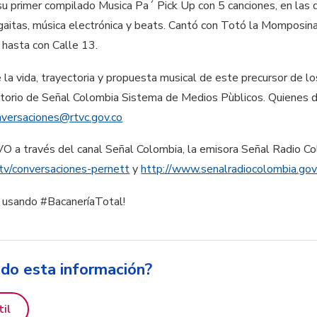
primer compilado Musica Pa´ Pick Up con 5 canciones, en las q
gaitas, música electrónica y beats. Cantó con Totó la Momposin
 hasta con Calle 13.
 la vida, trayectoria y propuesta musical de este precursor de l
torio de Señal Colombia Sistema de Medios Pùblicos. Quienes de
nversaciones@rtvc.gov.co
VO a través del canal Señal Colombia, la emisora Señal Radio Co
tv/conversaciones-pernett
y
http://www.senalradiocolombia.gov
es usando #BacaneríaTotal!
ido esta información?
til