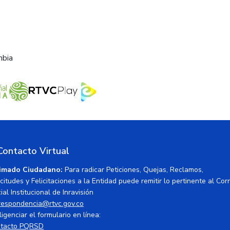
mbia
Contacto Virtual
imado Ciudadano:
Para radicar Peticiones, Quejas, Reclamos,
icitudes y Felicitaciones a la Entidad puede remitir lo pertinente al Cor
ial Institucional de Inravisión
respondencia@rtvc.gov.co
ligenciar el formulario en línea:
tacto PQRSD