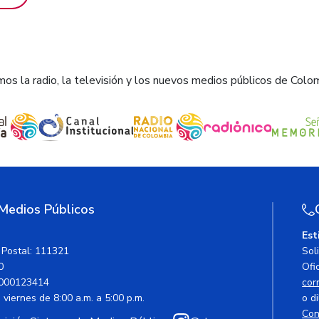
os la radio, la televisión y los nuevos medios públicos de Colo
 Medios Públicos
Est
 Postal: 111321
Sol
0
Ofic
000123414
cor
viernes de 8:00 a.m. a 5:00 p.m.
o di
Con