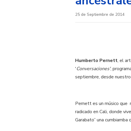
ancestral
25 de Septiembre de 2014
Humberto Pernett
, el a
'
Conversaciones'
, program
septiembre, desde nuestro
Pernett es un músico que n
radicado en Cali, donde viv
Garabato” una cumbiamba qu