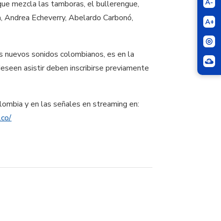
A-
ue mezcla las tamboras, el bullerengue,
a, Andrea Echeverry, Abelardo Carbonó,
A+
os nuevos sonidos colombianos, es en la
seen asistir deben inscribirse previamente
lombia y en las señales en streaming en:
.co/