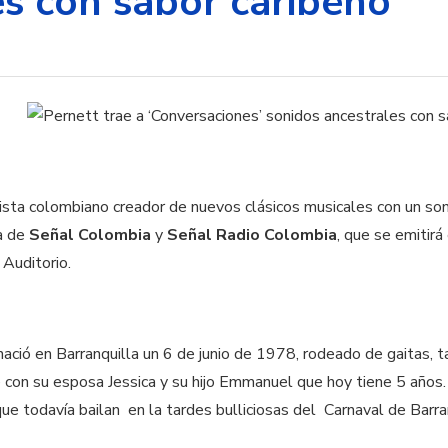
es con sabor caribeño
rtista colombiano creador de nuevos clásicos musicales con un son
a de
S
eñal Colombia
y
Señal Radio Colombia
, que se emitir
 Auditorio.
ació en Barranquilla un 6 de junio de 1978, rodeado de gaitas,
e con su esposa Jessica y su hijo Emmanuel que hoy tiene 5 años.
e todavía bailan en la tardes bulliciosas del Carnaval de Barran