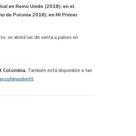
ival
en Reino Unido (2018); en el
ino
de Polonia 2018); en Mi Primer
o, se abrirá las de venta a países en
al Colombia.
También está disponible a tan
y.co/ninos/petit
.