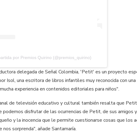
artida por Premios Quirino (@premios_quirino)
ductora delegada de Señal Colombia, 'Petit' es un proyecto espe
 por Isol, una escritora de libros infantiles muy reconocida con u
 mucha experiencia en contenidos editoriales para niños".
nal de televisión educativo y cultural también resalta que Peti
e podemos disfrutar de las ocurrencias de Petit, de sus amigos 
queño y la inocencia que le permite cuestionarse cosas que los
e nos sorprenda", añade Santamaría.