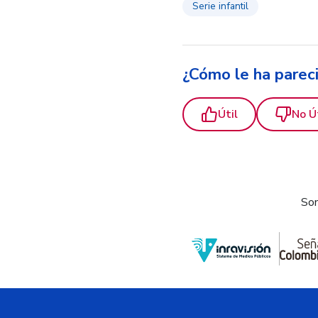
Serie infantil
¿Cómo le ha parec
Útil
No Ú
Som