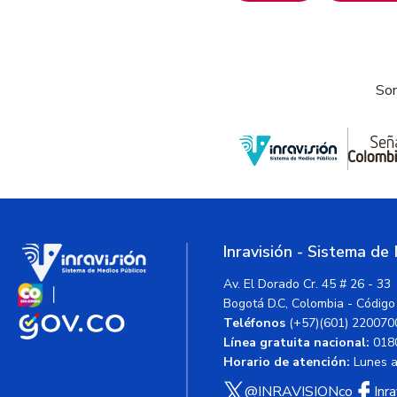
Som
Inravisión - Sistema de
Av. El Dorado Cr. 45 # 26 - 33
Bogotá D.C, Colombia - Código
Teléfonos
(+57)(601) 220070
Línea gratuita nacional:
018
Horario de atención:
Lunes a 
@INRAVISIONco
Inr