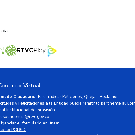
mbia
Contacto Virtual
imado Ciudadano:
Para radicar Peticiones, Quejas, Reclamos,
icitudes y Felicitaciones a la Entidad puede remitir lo pertinente al Cor
ial Institucional de Inravisión
respondencia@rtvc.gov.co
ligenciar el formulario en línea:
tacto PQRSD