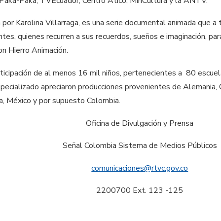
 Paka-Paka, TVEcuador, Centro Ático, MinCultura y la ANTV.
da por Karolina Villarraga, es una serie documental animada que a
tes, quienes recurren a sus recuerdos, sueños e imaginación, para 
on Hierro Animación.
articipación de al menos 16 mil niños, pertenecientes a 80 escu
specializado apreciaron producciones provenientes de Alemania, Ch
ia, México y por supuesto Colombia.
Oficina de Divulgación y Prensa
Señal Colombia Sistema de Medios Públicos
comunicaciones@rtvc.gov.co
2200700 Ext. 123 -125