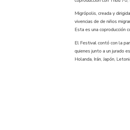
coproducción con Tribu 70,
Migrópolis, creada y dirigi
vivencias de de niños migran
Esta es una coproducción c
El Festival contó con la p
quienes junto a un jurado e
Holanda, Irán, Japón, Leton