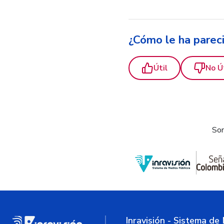
¿Cómo le ha parec
Útil
No Ú
Som
Inravisión - Sistema de